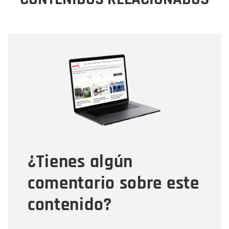
Nombre
Nombre
Correo electrónico
Tipo de comentario
¿Tienes algún
Mensaje
comentario sobre este
contenido?