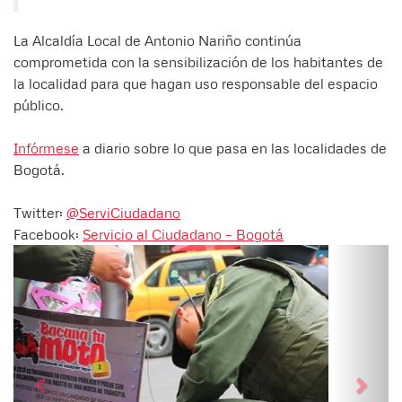
La Alcaldía Local de Antonio Nariño continúa
comprometida con la sensibilización de los habitantes de
la localidad para que hagan uso responsable del espacio
público.
Infórmese
a diario sobre lo que pasa en las localidades de
Bogotá.
Twitter:
@ServiCiudadano
Facebook:
Servicio al Ciudadano – Bogotá
Siguiente
Anter