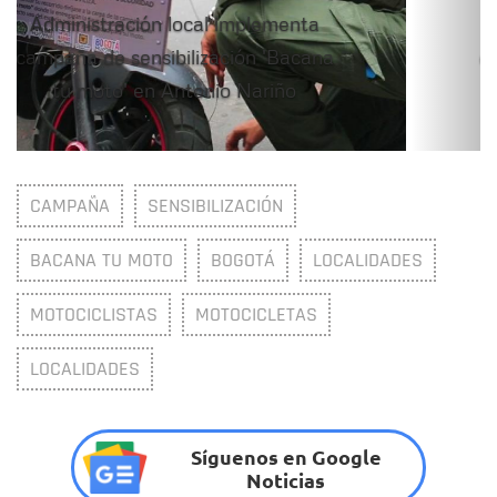
Administración local implementa
campaña de sensibilización 'Bacana
tu moto' en Antonio Nariño
CAMPAÑA
SENSIBILIZACIÓN
BACANA TU MOTO
BOGOTÁ
LOCALIDADES
MOTOCICLISTAS
MOTOCICLETAS
LOCALIDADES
Síguenos en Google
Noticias