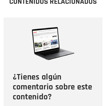
CONTENIDOS RELACIONADOS
Nombre
Nombre
Correo electrónico
Tipo de comentario
¿Tienes algún
Mensaje
comentario sobre este
contenido?