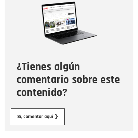
Nombre
Correo electrónico
Tipo de comentario
¿Tienes algún
Mensaje
comentario sobre este
contenido?
Enviar
Sí, comentar aquí ❯