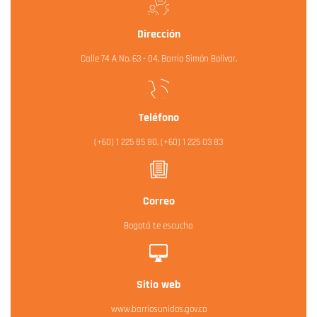
Dirección
Calle 74 A No. 63 - 04, Barrio Simón Bolívar.
Teléfono
(+60) 1 225 85 80, (+60) 1 225 03 83
Correo
Bogotá te escucha
Sitio web
www.barriosunidos.gov.co