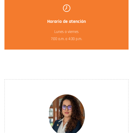
Horario de atención
Lunes a viernes
7:00 a.m. a 4:30 p.m.