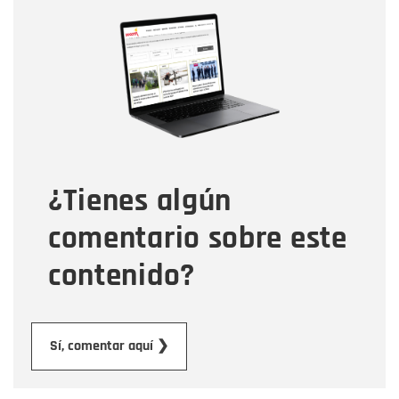
Nombre
Nombre
Correo electrónico
Tipo de comentario
¿Tienes algún
Mensaje
comentario sobre este
contenido?
Enviar
Sí, comentar aquí ❯