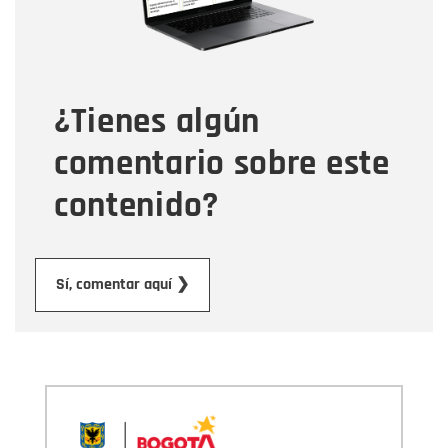
Tipo de comentario
¿Tienes algún
Mensaje
comentario sobre este
contenido?
Enviar
Sí, comentar aquí ❯