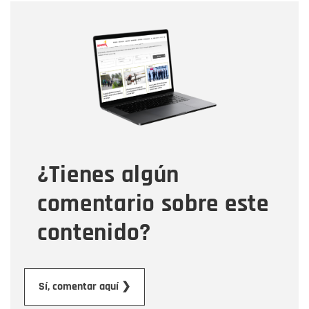
Nombre
Nombre
Correo electrónico
Tipo de comentario
¿Tienes algún
Mensaje
comentario sobre este
contenido?
Enviar
Sí, comentar aquí ❯