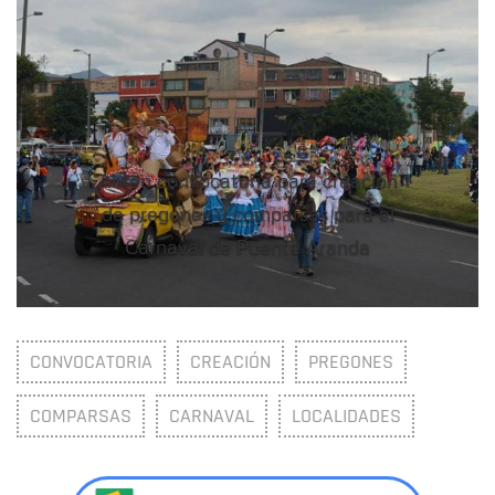
Abren convocatoria para creación
de pregones y comparsas para el
Carnaval de Puente Aranda
CONVOCATORIA
CREACIÓN
PREGONES
COMPARSAS
CARNAVAL
LOCALIDADES