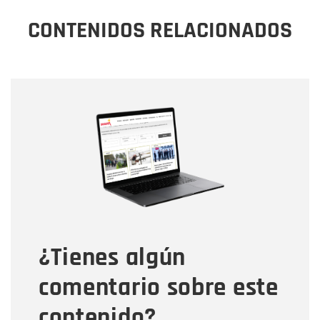
CONTENIDOS RELACIONADOS
Nombre
Nombre
Correo electrónico
Tipo de comentario
¿Tienes algún
Mensaje
comentario sobre este
contenido?