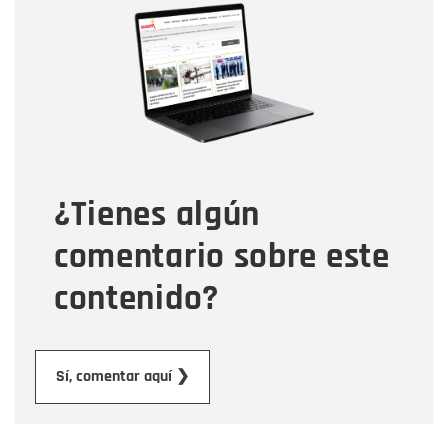
Nombre
Correo electrónico
Tipo de comentario
¿Tienes algún
Mensaje
comentario sobre este
contenido?
Enviar
Sí, comentar aquí ❯