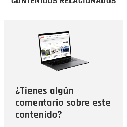
CONTENIDOS RELACIONADOS
Nombre
Nombre
Correo electrónico
Tipo de comentario
¿Tienes algún
Mensaje
comentario sobre este
contenido?