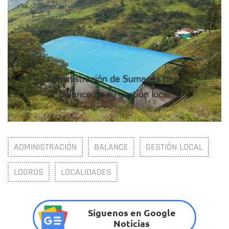
Administración de Sumapaz hace
balance de su gestión local
ADMINISTRACIÓN
BALANCE
GESTIÓN LOCAL
LOGROS
LOCALIDADES
Síguenos en Google
Noticias