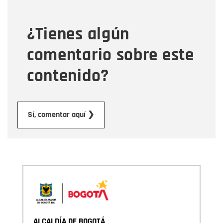
¿Tienes algún
Mensaje
comentario sobre este
contenido?
Enviar
Sí, comentar aquí ❯
ALCALDÍA DE BOGOTÁ