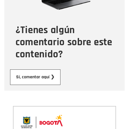
Tipo de comentario
¿Tienes algún
Mensaje
comentario sobre este
contenido?
Enviar
Sí, comentar aquí ❯