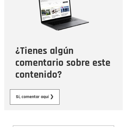
Correo electrónico
Tipo de comentario
¿Tienes algún
Mensaje
comentario sobre este
contenido?
Enviar
Sí, comentar aquí ❯