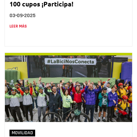
100 cupos ¡Participa!
03•09•2025
LEER MÁS
MOVILIDAD