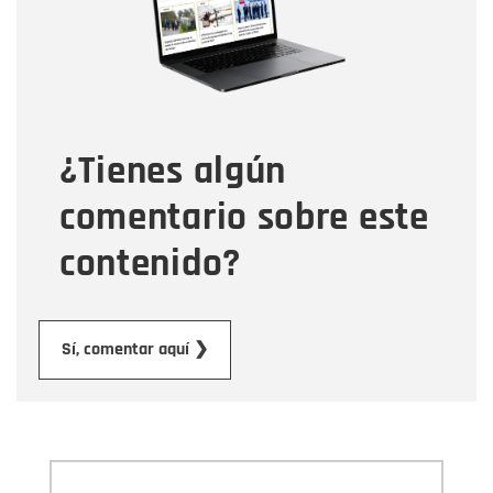
Tipo de comentario
¿Tienes algún
Mensaje
comentario sobre este
contenido?
Enviar
Sí, comentar aquí ❯