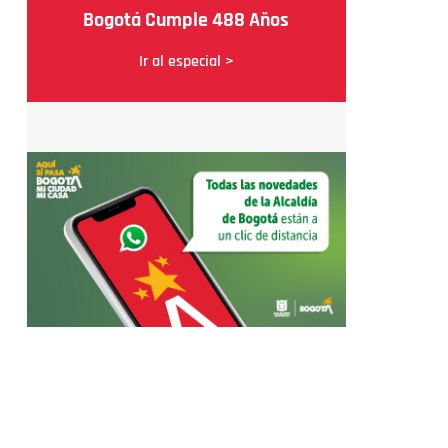
Bogotá Cumple 488 Años
Ir al especial >