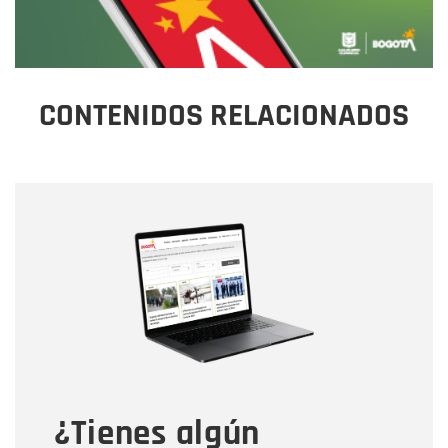
CONTENIDOS RELACIONADOS
Nombre
Nombre
Correo electrónico
Tipo de comentario
¿Tienes algún
Mensaje