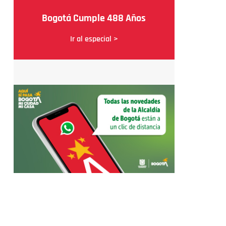
Bogotá Cumple 488 Años
Ir al especial >