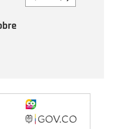
ensaje
obre
Enviar