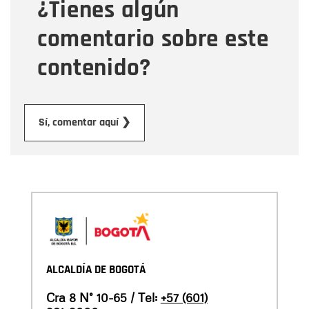
¿Tienes algún
Mensaje
comentario sobre este
contenido?
Enviar
Sí, comentar aquí ❯
ALCALDÍA DE BOGOTÁ
Cra 8 N° 10-65 / Tel:
+57 (601)