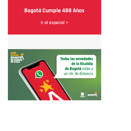
Bogotá Cumple 488 Años
Ir al especial >