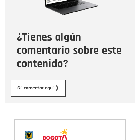
Tipo de comentario
¿Tienes algún
Mensaje
comentario sobre este
contenido?
Enviar
Sí, comentar aquí ❯