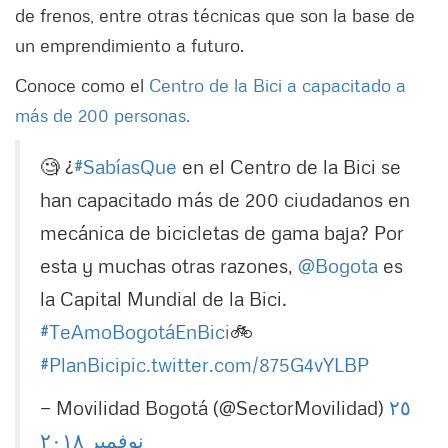
de frenos, entre otras técnicas que son la base de
un emprendimiento a futuro.
Conoce como el
Centro de la Bici a capacitado a
más de 200 personas.
🧐 ¿
#SabíasQue
en el Centro de la Bici se
han capacitado más de 200 ciudadanos en
mecánica de bicicletas de gama baja? Por
esta y muchas otras razones,
@Bogota
es
la Capital Mundial de la Bici.
#TeAmoBogotáEnBici
🚲
#PlanBici
pic.twitter.com/875G4vYLBP
— Movilidad Bogotá (@SectorMovilidad)
٢٥
نوفمبر ٢٠١٨