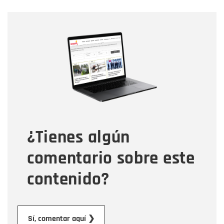
Nombre
Nombre
Correo electrónico
Tipo de comentario
¿Tienes algún
Mensaje
comentario sobre este
contenido?
Enviar
Sí, comentar aquí ❯