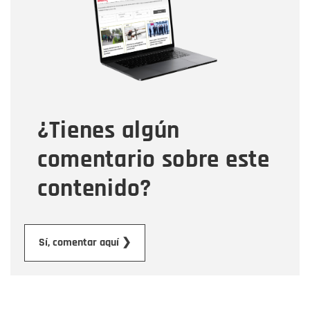
Correo electrónico
Tipo de comentario
¿Tienes algún
Mensaje
comentario sobre este
contenido?
Enviar
Sí, comentar aquí ❯