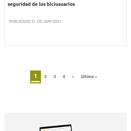
seguridad de los biciusuarios
PUBLICADO EL
03•JUN•2021
Paginación
Página
1
Page
2
Page
3
Page
4
Siguiente
››
Última
Último »
página
página
actual
Nombre
Nombre