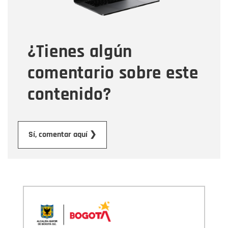
Tipo de comentario
¿Tienes algún
Mensaje
comentario sobre este
contenido?
Enviar
Sí, comentar aquí ❯