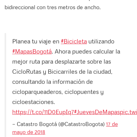
bidireccional con tres metros de ancho.
Planea tu viaje en
#Bicicleta
utilizando
#MapasBogotá
. Ahora puedes calcular la
mejor ruta para desplazarte sobre las
CicloRutas y Bicicarriles de la ciudad,
consultando la información de
cicloparqueaderos, ciclopuentes y
cicloestaciones.
https://t.co/11D0EupIq7
#JuevesDeMapas
pic.tw
— Catastro Bogotá (@CatastroBogota)
17 de
mayo de 2018