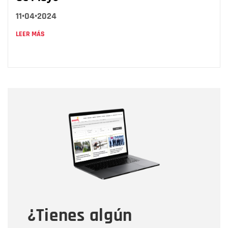
11•04•2024
LEER MÁS
Nombre
Nombre
Correo electrónico
Tipo de comentario
¿Tienes algún
Mensaje