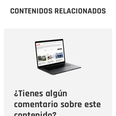
CONTENIDOS RELACIONADOS
Nombre
Nombre
Correo electrónico
Tipo de comentario
¿Tienes algún
Mensaje
comentario sobre este
contenido?