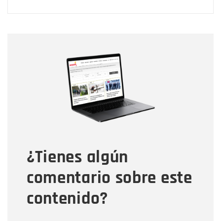
Nombre
Nombre
Correo electrónico
Tipo de comentario
¿Tienes algún
Mensaje
comentario sobre este
contenido?