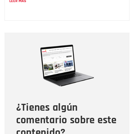
LEER MÁS
Nombre
Nombre
Correo electrónico
Tipo de comentario
¿Tienes algún
Mensaje
comentario sobre este
contenido?