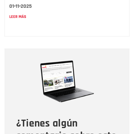
01•11•2025
LEER MÁS
Nombre
Nombre
Correo electrónico
Tipo de comentario
¿Tienes algún
Mensaje