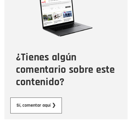
Correo electrónico
Tipo de comentario
¿Tienes algún
Mensaje
comentario sobre este
contenido?
Enviar
Sí, comentar aquí ❯