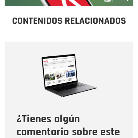
CONTENIDOS RELACIONADOS
Nombre
Nombre
Correo electrónico
Tipo de comentario
¿Tienes algún
Mensaje
comentario sobre este