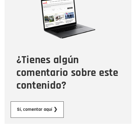
Correo electrónico
Tipo de comentario
¿Tienes algún
Mensaje
comentario sobre este
contenido?
Enviar
Sí, comentar aquí ❯