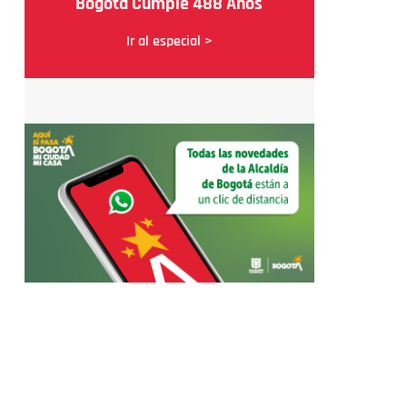
Bogotá Cumple 488 Años
Ir al especial >