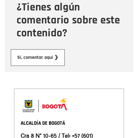
¿Tienes algún
Mensaje
comentario sobre este
contenido?
Enviar
Sí, comentar aquí ❯
ALCALDÍA DE BOGOTÁ
Cra 8 N° 10-65 / Tel:
+57 (601)