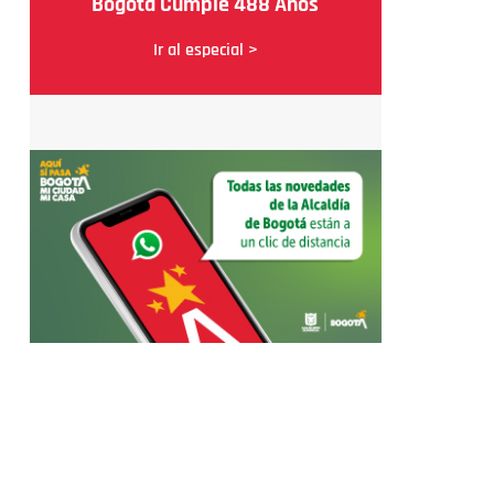
Bogotá Cumple 488 Años
Ir al especial >