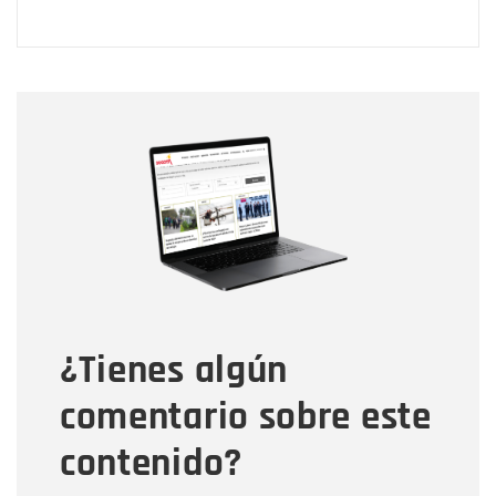
Nombre
Nombre
Correo electrónico
Tipo de comentario
¿Tienes algún
Mensaje
comentario sobre este
contenido?