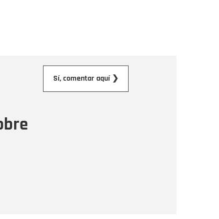
orreo electrónico
Sí, comentar aquí ❯
ensaje
obre
Enviar