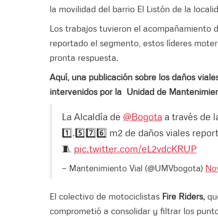
la movilidad del barrio El Listón de la local
Los trabajos tuvieron el acompañamiento 
reportado el segmento, estos líderes moter
pronta respuesta.
Aquí, una publicación sobre los daños viale
intervenidos por la Unidad de Mantenimien
La Alcaldía de
@Bogota
a través de 
1️⃣.5️⃣7️⃣6️⃣ m2 de daños viales repor
🧵
pic.twitter.com/eL2vdcKRUP
— Mantenimiento Vial (@UMVbogota)
No
El colectivo de motociclistas
Fire Riders,
que
comprometió a consolidar y filtrar los punt