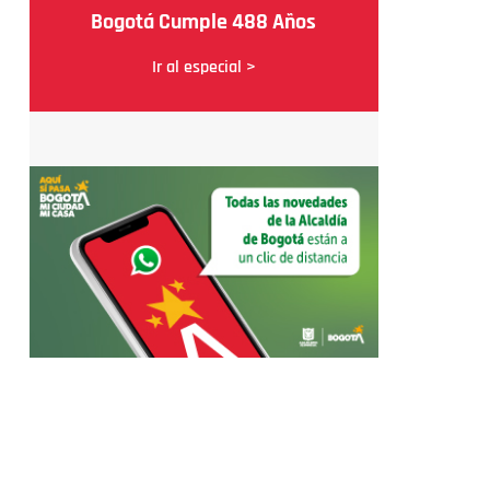
Bogotá Cumple 488 Años
Ir al especial >