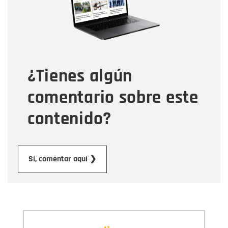
Tipo de comentario
¿Tienes algún
Mensaje
comentario sobre este
contenido?
Enviar
Sí, comentar aquí ❯