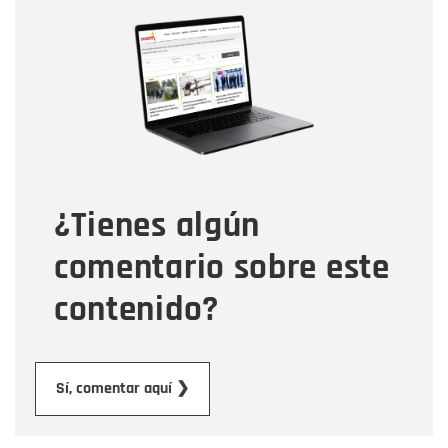
Nombre
Nombre
Correo electrónico
Tipo de comentario
¿Tienes algún
Mensaje
comentario sobre este
contenido?
Enviar
Sí, comentar aquí ❯