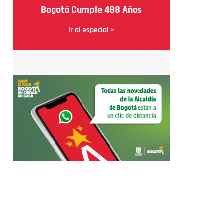
Bogotá Cumple 488 Años
Ir al especial >