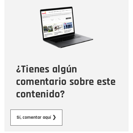
Nombre
Nombre
Correo electrónico
Tipo de comentario
¿Tienes algún
Mensaje
comentario sobre este
contenido?
Enviar
Sí, comentar aquí ❯