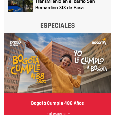
TransMilenio en el barrio San
Bernardino XIX de Bosa
ESPECIALES
Bogotá Cumple 488 Años
Ir al especial >