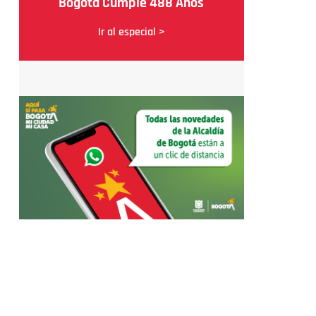
Bogotá Cumple 488 Años
Ir al especial >