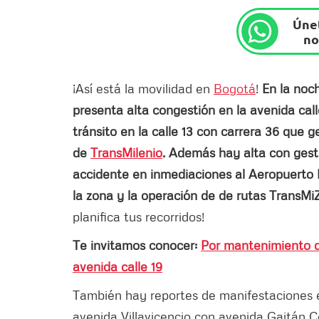
Únet
no
¡Así está la movilidad en
Bogotá
!
En la noc
presenta alta congestión en la avenida call
tránsito en la calle 13 con carrera 36 que g
de
TransMilenio
. Además hay alta con gest
accidente en inmediaciones al Aeropuerto 
la zona y la operación de de rutas TransM
planifica tus recorridos!
Te invitamos conocer:
Por mantenimiento d
avenida calle 19
También hay reportes de manifestaciones e
avenida Villavicencio con avenida Gaitán Co