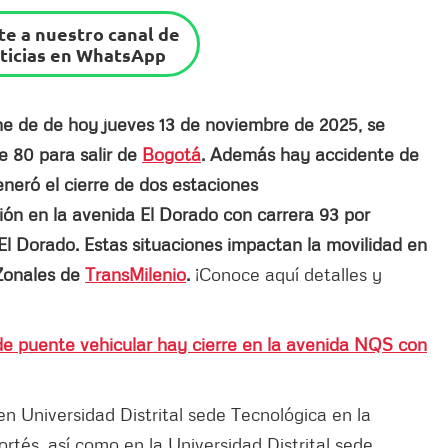
e a nuestro canal de
ticias en WhatsApp
he de de hoy jueves 13 de noviembre de 2025, se
e 80 para salir de
Bogotá
. Además hay accidente de
eneró el cierre de dos estaciones
ión en la avenida El Dorado con carrera 93 por
El Dorado.
Estas situaciones impactan la movilidad en
iZonales de
TransMilenio
.
¡Conoce aquí detalles y
e puente vehicular hay cierre en la avenida NQS con
n Universidad Distrital sede Tecnológica en la
rtés, así como en la Universidad Distrital sede