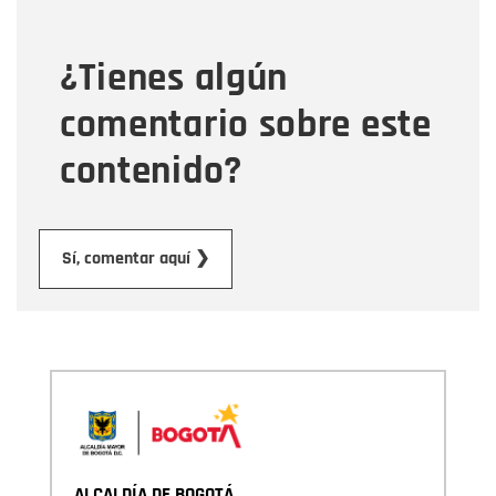
¿Tienes algún
Mensaje
comentario sobre este
contenido?
Enviar
Sí, comentar aquí ❯
ALCALDÍA DE BOGOTÁ