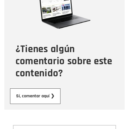
Correo electrónico
Tipo de comentario
¿Tienes algún
Mensaje
comentario sobre este
contenido?
Enviar
Sí, comentar aquí ❯