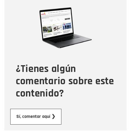
Nombre
Nombre
Correo electrónico
Tipo de comentario
¿Tienes algún
Mensaje
comentario sobre este
contenido?
Enviar
Sí, comentar aquí ❯