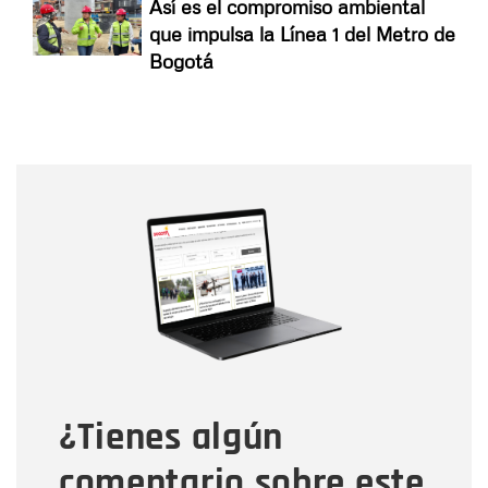
Así es el compromiso ambiental
que impulsa la Línea 1 del Metro de
Bogotá
Nombre
Nombre
Correo electrónico
Tipo de comentario
¿Tienes algún
Mensaje
comentario sobre este