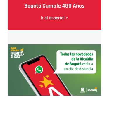
Bogotá Cumple 488 Años
Ir al especial >