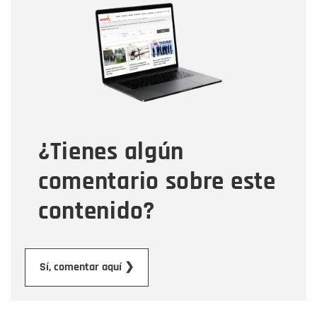
Nombre
Correo electrónico
Tipo de comentario
¿Tienes algún
Mensaje
comentario sobre este
contenido?
Enviar
Sí, comentar aquí ❯