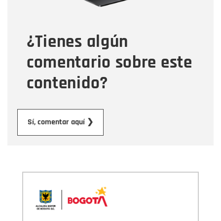
Tipo de comentario
¿Tienes algún
Mensaje
comentario sobre este
contenido?
Enviar
Sí, comentar aquí ❯