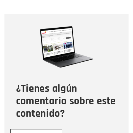
Nombre
Nombre
Correo electrónico
Tipo de comentario
¿Tienes algún
Mensaje
comentario sobre este
contenido?