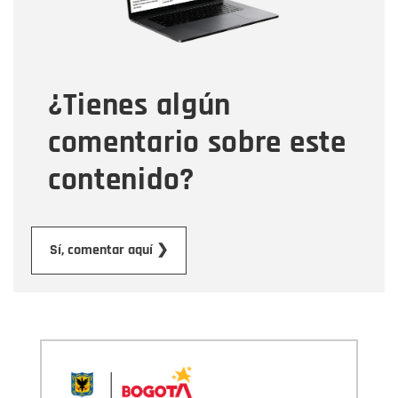
Tipo de comentario
¿Tienes algún
Mensaje
comentario sobre este
contenido?
Enviar
Sí, comentar aquí ❯