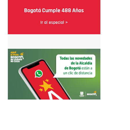
Bogotá Cumple 488 Años
Ir al especial >